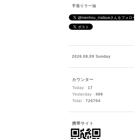
手造りラー油
2026.08.09 Sunday
カウンター
Today :
17
Yesterday :
499
Total :
720704
携帯サイト