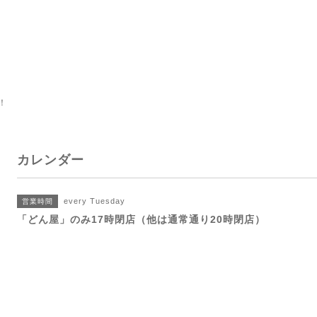
！
カレンダー
every Tuesday
営業時間
「どん屋」のみ17時閉店（他は通常通り20時閉店）