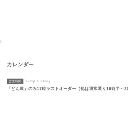
！
カレンダー
every Tuesday
営業時間
「どん屋」のみ17時ラストオーダー（他は通常通り19時半～2