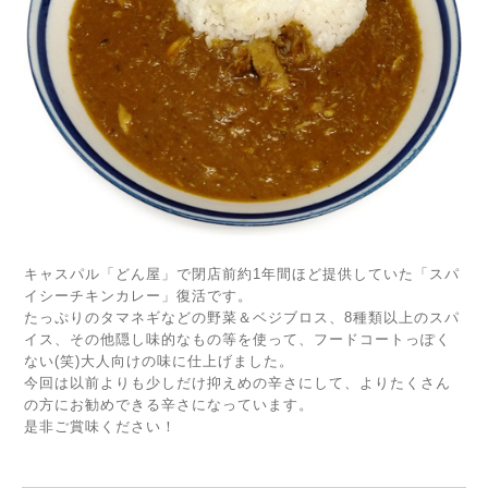
キャスパル「どん屋」で閉店前約1年間ほど提供していた「スパ
イシーチキンカレー」復活です。
たっぷりのタマネギなどの野菜＆ベジブロス、8種類以上のスパ
イス、その他隠し味的なもの等を使って、フードコートっぽく
ない(笑)大人向けの味に仕上げました。
今回は以前よりも少しだけ抑えめの辛さにして、よりたくさん
の方にお勧めできる辛さになっています。
是非ご賞味ください！